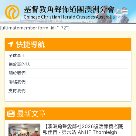
跳
基督教角聲佈道團澳洲分會
至
Mai
主
Chinese Christian Herald Crusades Australia
要
Men
[ultimatemember form_id=”72″]
內
容
快捷導航
全球事工
總幹事的話
關於我們
聯絡我們
支持我們
最新文章
【澳洲角聲愛鄰社2026復活節養老院
報佳音 · 第六站 ANHF Thornleigh