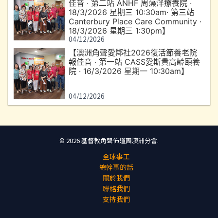
佳音 · 第二站 ANHF 周藻泮療養院 ·
18/3/2026 星期三 10:30am· 第三站
Canterbury Place Care Community ·
18/3/2026 星期三 1:30pm】
04/12/2026
【澳洲角聲愛鄰社2026復活節養老院
報佳音 · 第一站 CASS愛斯貴高齡頤養
院 · 16/3/2026 星期一 10:30am】
04/12/2026
© 2026 基督教角聲佈道團澳洲分會.
全球事工
總幹事的話
關於我們
聯絡我們
支持我們