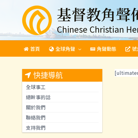
跳
基督教角聲
至
主
要
Chinese Christian He
內
容
首頁
全球角聲
角聲動態
號
[ultimat
快捷導航
全球事工
總幹事的話
關於我們
聯絡我們
支持我們