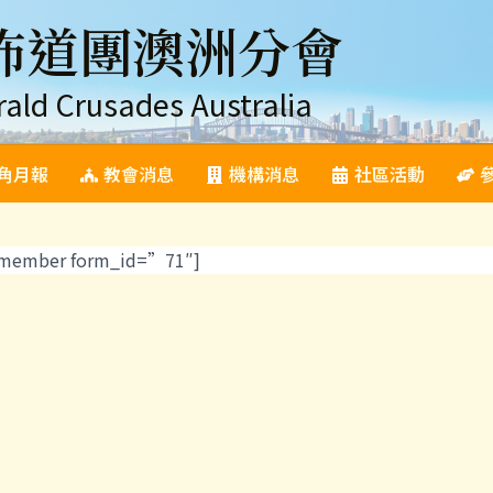
佈道團澳洲分會
rald Crusades Australia
角月報
教會消息
機構消息
社區活動
emember form_id=”71″]