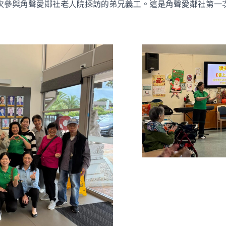
次參與角聲愛鄰社老人院探訪的弟兄義工。這是角聲愛鄰社第一