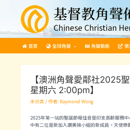
跳
基督教角聲
至
主
要
Chinese Christian He
內
容
首頁
全球角聲
角聲動態
號
【澳洲角聲愛鄰社2025聖誕
星期六 2:00pm】
未分类
/ 作者:
Raymond Wong
2025年第一站的聖誕節報佳音是印支高齡服務中
中有二位是新加入讚美操小組的新成員。天使樂