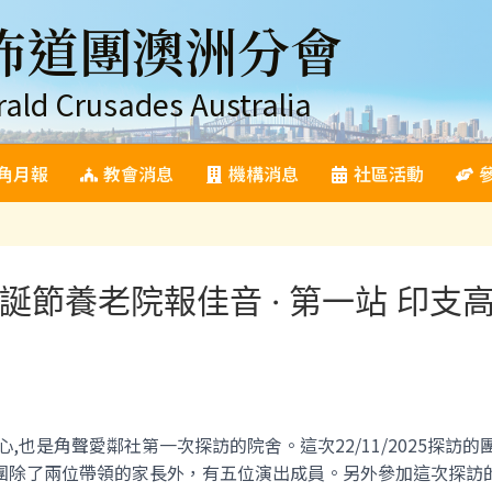
佈道團澳洲分會
rald Crusades Australia
角月報
教會消息
機構消息
社區活動
節養老院報佳音 · 第一站 印支高齡服務
心,也是角聲愛鄰社第一次探訪的院舍。這次22/11/2025探
團除了兩位帶領的家長外，有五位演出成員。另外參加這次探訪