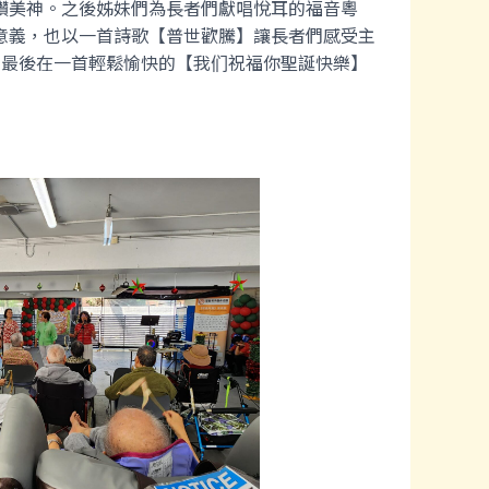
讚美神。之後姊妹們為長者們獻唱悅耳的福音粵
意義，也以一首詩歌【普世歡騰】讓長者們感受主
。最後在一首輕鬆愉快的【我们祝福你聖誕快樂】