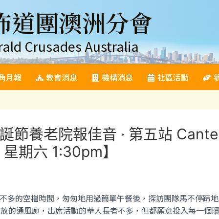
佈道團澳洲分會
rald Crusades Australia
角月報
教會消息
機構消息
社區活動
老院報佳音 · 第五站 Canterbur
25 星期六 1:30pm】
多的空檔時間，匆匆地用過簡單午餐後，探訪團隊馬不停蹄地趕往下一場報佳
是半開放的通風廊，出席活動的華人長者不多，但都願意投入每一個