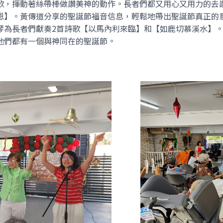
歌，揮動著絲帶棒做讚美神的動作。長者們都又用心又用力的去
恩】。黃傳道分享的聖誕節福音信息，輕鬆地帶出聖誕節真正的
琴為長者們獻奏2首詩歌【以馬內利來臨】和【如鹿切慕溪水】
他們都有一個與神同在的聖誕節。