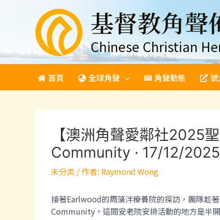
跳
基督教角聲
至
主
要
Chinese Christian He
內
容
首頁
全球角聲
角聲動態
號
【澳洲角聲愛鄰社2025聖誕節養
Community · 17/12/20
未分类
/ 作者:
Raymond Wong
接著Earlwood的周藻泮療養院的探訪，團隊趁著不
Community。這間安老院安排活動的地方