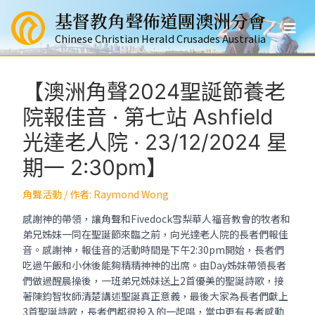
跳
基督教角聲佈道團澳洲分會
至
Mai
主
Chinese Christian Herald Crusades Australia
要
Men
內
容
【澳洲角聲2024聖誕節養老
院報佳音 · 第七站 Ashfield
光達老人院 · 23/12/2024 星
期一 2:30pm】
角聲活動
/ 作者:
Raymond Wong
感謝神的帶領，讓角聲和Fivedock雪梨華人福音教會的牧者和
弟兄姊妹一同在聖誕節來臨之前，向光達老人院的長者們報佳
音。感謝神，報佳音的活動時間是下午2:30pm開始，長者們
吃過午飯和小休後能夠精精神神的出席。由Day姊妹帶領長者
們做過醒晨操後，一班弟兄姊妹送上2首優美的聖誕詩歌，接
著陳鈞智牧師清楚講述聖誕真正意義，最後大家為長者們獻上
3首聖誕詩歌，長者們都很投入的一起唱，當中更有長者感動