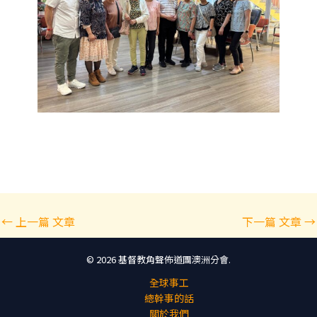
Post
←
上一篇 文章
下一篇 文章
→
navigation
© 2026 基督教角聲佈道團澳洲分會.
全球事工
總幹事的話
關於我們