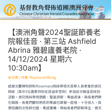
跳
基督教角聲佈道團澳洲分會
至
Mai
主
Chinese Christian Herald Crusades Australia
要
Men
內
容
【澳洲角聲2024聖誕節養老
院報佳音 · 第三站 Ashfield
Abrina 雅碧廬養老院 ·
14/12/2024 星期六
10:30am】
未分类
/ 作者:
Raymond Wong
感謝文慶輝牧師和Rosemary姊妹帶領天恩華人長老會的弟兄
姊妹（其中3位嘉賓特別從昆省來雪梨）參加這次報佳音探訪
活動。弟兄姊妹帶領遊戲、聖誕詩歌、粵曲表演，與長者們樂
也融融，長者們聽到熟悉的粵曲也跟著一起唱，十分投入。負
責短講的文牧師也國、粵語兼備，帶給長者們耶穌降生、普天