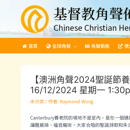
跳
基督教角聲
至
主
要
Chinese Christian He
內
容
首頁
全球角聲
角聲動態
號
【澳洲角聲2024聖誕節養老院報佳
16/12/2024 星期一 1:3
未分类
/ 作者:
Raymond Wong
Canterbury養老院的場地不是室內，是
讓醒晨操、福音魔術、大家合唱的聖誕詩歌和朱