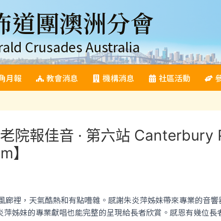
佈道團澳洲分會
rald Crusades Australia
角月報
教會消息
機構消息
社區活動
音 · 第六站 Canterbury Plac
0pm】
在一個通風廊裡，天氣酷熱和有點嘈雜。感謝朱炎萍姊妹帶來專業的
炎萍姊妹的專業獻唱也能完整的呈現給長者欣賞。感恩有幾位長