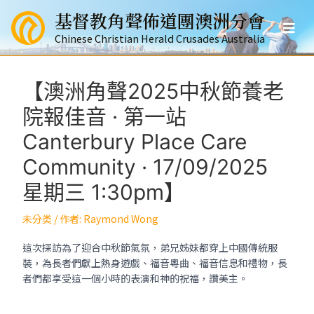
跳
基督教角聲佈道團澳洲分會
至
Mai
主
Chinese Christian Herald Crusades Australia
要
Men
內
容
【澳洲角聲2025中秋節養老
院報佳音 · 第一站
Canterbury Place Care
Community · 17/09/2025
星期三 1:30pm】
未分类
/ 作者:
Raymond Wong
這次探訪為了迎合中秋節氣氛，弟兄姊妹都穿上中國傳統服
裝，為長者們獻上熱身遊戲、福音粵曲、福音信息和禮物，長
者們都享受這一個小時的表演和神的祝福，讚美主。