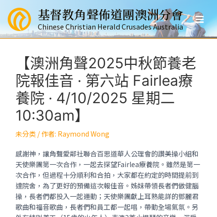
跳
基督教角聲佈道團澳洲分會
至
Mai
主
Chinese Christian Herald Crusades Australia
要
Men
內
容
【澳洲角聲2025中秋節養老
院報佳音 · 第六站 Fairlea療
養院 · 4/10/2025 星期二
10:30am】
未分类
/ 作者:
Raymond Wong
感謝神，讓角聲愛鄰社聯合百思道華人公理會的讚美操小組和
天使樂團第一次合作，一起去探望Fairlea療養院。雖然是第一
次合作，但過程十分順利和合拍，大家都在約定的時間提前到
達院舍，為了更好的預備這次報佳音。姊妹帶領長者們做健腦
操，長者們都投入一起運動；天使樂團獻上耳熟能詳的鄧麗君
歌曲和福音歌曲，長者們和員工都一起唱，帶動全場氣氛。另