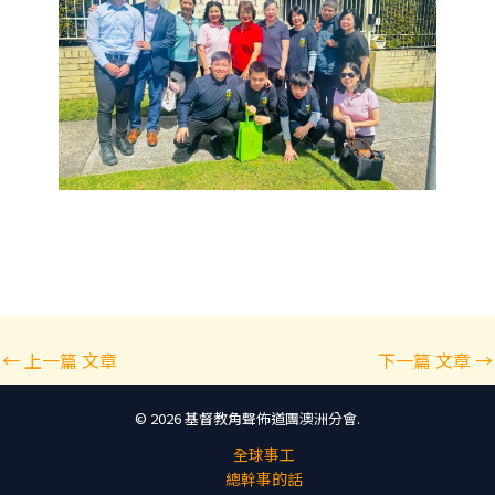
Post
←
上一篇 文章
下一篇 文章
→
navigation
© 2026 基督教角聲佈道團澳洲分會.
全球事工
總幹事的話