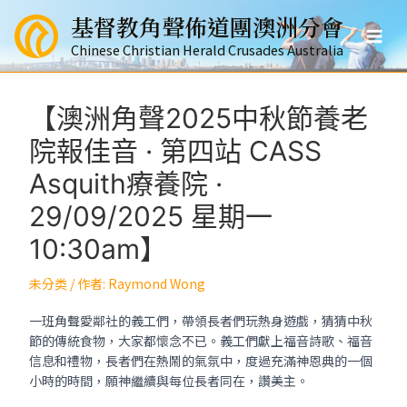
跳
基督教角聲佈道團澳洲分會
至
Mai
主
Chinese Christian Herald Crusades Australia
要
Men
內
容
【澳洲角聲2025中秋節養老
院報佳音 · 第四站 CASS
Asquith療養院 ·
29/09/2025 星期一
10:30am】
未分类
/ 作者:
Raymond Wong
一班角聲愛鄰社的義工們，帶領長者們玩熱身遊戲，猜猜中秋
節的傳統食物，大家都懷念不已。義工們獻上福音詩歌、福音
信息和禮物，長者們在熱鬧的氣氛中，度過充滿神恩典的一個
小時的時間，願神繼續與每位長者同在，讚美主。