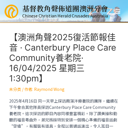
跳
基督教角聲佈道團澳洲分會
至
Mai
主
Chinese Christian Herald Crusades Australia
要
Men
內
容
【澳洲角聲2025復活節報佳
音 · Canterbury Place Care
Community養老院·
16/04/2025 星期三
1:30pm】
未分类
/ 作者:
Raymond Wong
2025年4月16日 同一天早上探訪周藻泮療養院的團隊，繼續在
下午會合其他隊員探訪Canterbury Place Care Community
養老院。這次探訪的節目內容同樣豐富精彩。除了讚美操和動
聽的福音粵曲外，弟兄姊妹特別安排一個精心準備的福音話劇
“空墳”，有服裝有道具，全程以普通話演出，令人耳目一