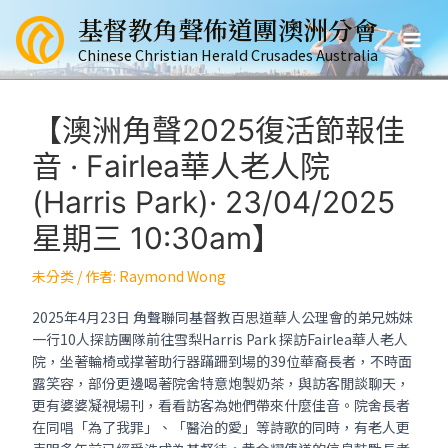
跳
基督教角聲佈道團澳洲分會
至
Mai
主
Chinese Christian Herald Crusades Australia
要
Men
內
容
【澳洲角聲2025復活節報佳
音 · Fairlea華人老人院
(Harris Park)· 23/04/2025
星期三 10:30am】
未分类
/ 作者:
Raymond Wong
2025年4月23日 角聲聯同基督教百思道華人公理會的弟兄姊妹
一行10人探訪團隊前往雪梨Harris Park 探訪Fairlea華人老人
院，坐著輪椅或撑著助行器蹣跚到場的39位華裔長者，不時面
露笑容，部份更邊喝著院舍特意炮製奶茶，與訪客閒談聊天，
更有婆婆凝視場刊，看看訪客為她們帶來什麼佳音。院舍長者
在同唱「為了我罪」、「醫治的愛」等詩歌的同時，有老人更