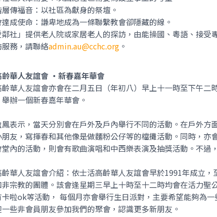
階層傳福音：以社區為獻身的祭壇。
會達成使命：謙卑地成為一條聯繫教會卻隱藏的線。
愛鄰社」提供老人院或家居老人的探訪，由能操國、粵語、接受
訪服務，請聯絡
admin.au@cchc.org
。
高齡華人友誼會 ·新春嘉年華會
高齡華人友誼會亦會在二月五日（年初八）早上十一時至下午二時
）舉辦一個新春嘉年華會。
盈鳳表示，當天分別會在戶外及戶內舉行不同的活動。在戶外方
小朋友，寫揮春和其他像是做麵粉公仔等的檔攤活動。同時，亦
會堂內的活動，則會有歌曲演唱和中西樂表演及抽獎活動。不過
高齡華人友誼會介紹：依士活高齡華人友誼會早於1991年成立，
和非宗教的團體。該會逢星期三早上十時至十二時均會在活力聖
有卡啦ok等活動， 每個月亦會舉行生日派對，主要希望能夠為
迎一些非會員朋友參加我們的聚會，認識更多新朋友。