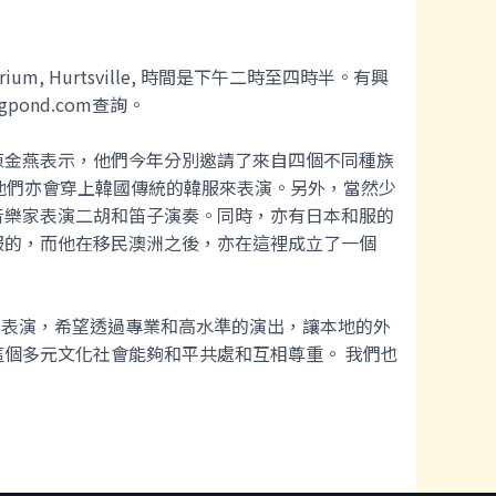
m, Hurtsville, 時間是下午二時至四時半。有興
igpond.com查詢。
陳金燕表示，他們今年分別邀請了來自四個不同種族
他們亦會穿上韓國傳統的韓服來表演。另外，當然少
音樂家表演二胡和笛子演奏。同時，亦有日本和服的
服的，而他在移民澳洲之後，亦在這裡成立了一個
術表演，希望透過專業和高水準的演出，讓本地的外
個多元文化社會能夠和平共處和互相尊重。 我們也