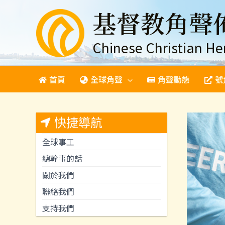
跳
基督教角聲
至
主
要
Chinese Christian He
內
容
首頁
全球角聲
角聲動態
號
快捷導航
全球事工
總幹事的話
關於我們
聯絡我們
支持我們