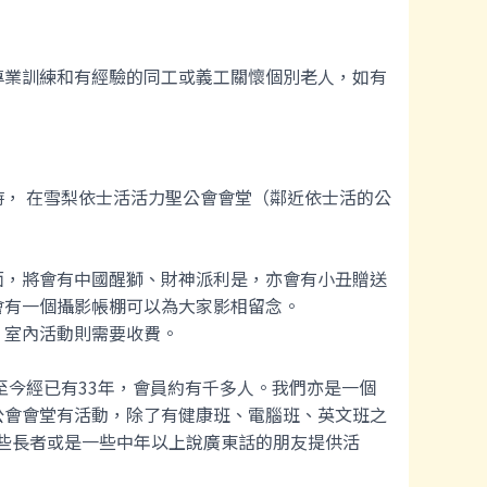
專業訓練和有經驗的同工或義工關懷個別老人，如有
， 在雪梨依士活活力聖公會會堂（鄰近依士活的公
面，將會有中國醒獅、財神派利是，亦會有小丑贈送
會有一個攝影帳棚可以為大家影相留念。
，室內活動則需要收費。
至今經已有33年，會員約有千多人。我們亦是一個
公會會堂有活動，除了有健康班、電腦班、英文班之
一些長者或是一些中年以上說廣東話的朋友提供活