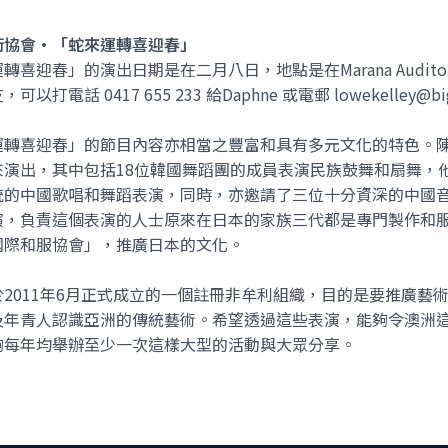
術協會·「蛇來運轉喜迎春」
轉喜迎春」的演出日期是在二月八日，地點是在Marana Auditoriu
可以打電話 0417 655 233 給Daphne 或電郵 lowekelley@b
運轉喜迎春」的節目內容亦相當之豐富和具有多元文化的特色。
來演出，其中包括18位韓國舞蹈團的成員表演民族鼓舞和扇舞，
統的中國歌唱和舞蹈表演，同時，亦邀請了三位十分資深的中國
演，負責這個表演的人士原來在日本的家族三代都是專門製作和
國際和服協會」，推廣日本的文化。
於2011年6月正式成立的一個註冊非牟利組織，目的是要推廣藝
及年青人認識亞洲的傳統藝術。希望透過這些表演，能夠令澳洲這
夠每年均舉辦至少一次這樣大型的活動與大眾分享。