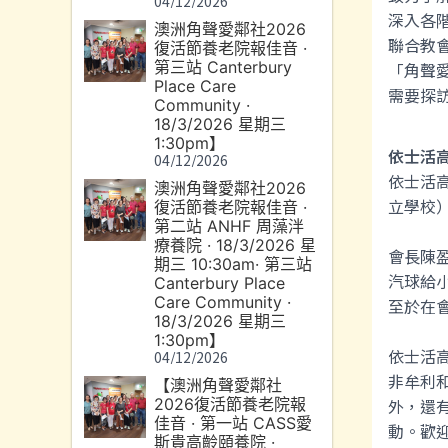
04/12/2026
深入各
澳洲角聲愛鄰社2026
聯合教
復活節養老院報佳音 ·
第三站 Canterbury
「角聲
Place Care
需要探
Community ·
18/3/2026 星期三
1:30pm】
依士活
04/12/2026
依士活
澳洲角聲愛鄰社2026
立學校
復活節養老院報佳音 ·
第二站 ANHF 周藻泮
療養院 · 18/3/2026 星
會長陳
期三 10:30am· 第三站
汽球給
Canterbury Place
Care Community ·
至於在
18/3/2026 星期三
1:30pm】
依士活
04/12/2026
非牟利
【澳洲角聲愛鄰社
2026復活節養老院報
外，還
佳音 · 第一站 CASS愛
動。歡
斯貴高齡頤養院 ·