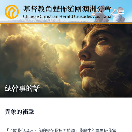
跳
基督教角聲佈道團澳洲分會
至
Mai
主
Chinese Christian Herald Crusades Australia
要
Men
內
容
總幹事的話
異象的衝擊
「至於我但以理，我的靈在我裡面愁煩，我腦中的異象使我驚