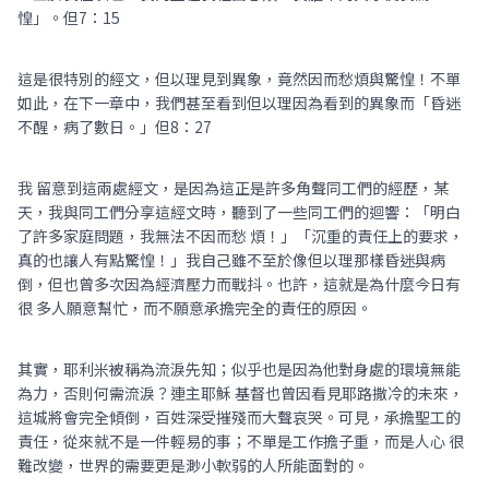
惶」。但7：15
這是很特別的經文，但以理見到異象，竟然因而愁煩與驚惶！不單
如此，在下一章中，我們甚至看到但以理因為看到的異象而「昏迷
不醒，病了數日。」但8：27
我 留意到這兩處經文，是因為這正是許多角聲同工們的經歷，某
天，我與同工們分享這經文時，聽到了一些同工們的迴響：「明白
了許多家庭問題，我無法不因而愁 煩！」「沉重的責任上的要求，
真的也讓人有點驚惶！」我自己雖不至於像但以理那樣昏迷與病
倒，但也曾多次因為經濟壓力而戰抖。也許，這就是為什麼今日有
很 多人願意幫忙，而不願意承擔完全的責任的原因。
其實，耶利米被稱為流淚先知；似乎也是因為他對身處的環境無能
為力，否則何需流淚？連主耶穌 基督也曾因看見耶路撒冷的未來，
這城將會完全傾倒，百姓深受摧殘而大聲哀哭。可見，承擔聖工的
責任，從來就不是一件輕易的事；不單是工作擔子重，而是人心 很
難改變，世界的需要更是渺小軟弱的人所能面對的。