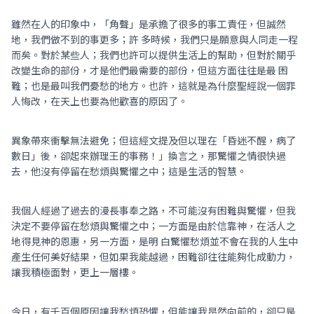
雖然在人的印象中，「角聲」是承擔了很多的事工責任，但誠然
地，我們做不到的事更多；許 多時候，我們只是願意與人同走一程
而矣。對於某些人；我們也許可以提供生活上的幫助，但對於關乎
改變生命的部份，才是他們最需要的部份，但這方面往往是最 困
難；也是最叫我們憂愁的地方。也許，這就是為什麼聖經說一個罪
人悔改，在天上也要為他歡喜的原因了。
異象帶來衝擊無法避免；但這經文提及但以理在「昏迷不醒，病了
數日」後，卻起來辦理王的事務！」換言之，那驚懼之情很快過
去，他沒有停留在愁煩與驚懼之中；這是生活的智慧。
我個人經過了過去的漫長事奉之路，不可能沒有困難與驚懼，但我
決定不要停留在愁煩與驚懼之中；一方面是由於信靠神，在活人之
地得見神的恩惠，另一方面，是明 白驚懼愁煩並不會在我的人生中
產生任何美好結果，但如果我能越過，困難卻往往能夠化成動力，
讓我積極面對，更上一層樓。
今日，有千百個原因讓我愁煩恐懼，但能讓我昂然向前的，卻只是