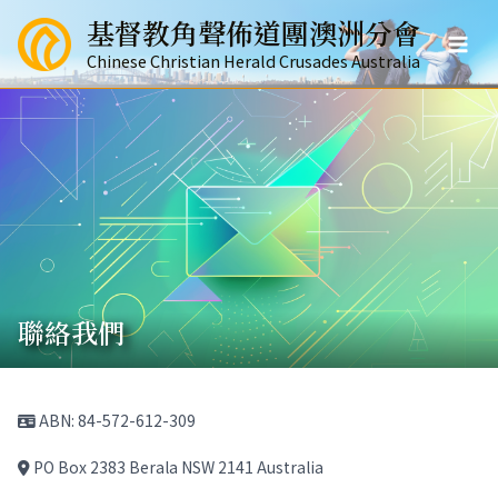
跳
基督教角聲佈道團澳洲分會
至
Mai
主
Chinese Christian Herald Crusades Australia
要
Men
內
容
聯絡我們
ABN: 84-572-612-309
PO Box 2383 Berala NSW 2141 Australia