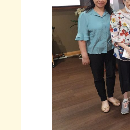
站
ANHF
Thornleigh
Nursing
Home
·
3/2/2026
星
期
二
10:30am】