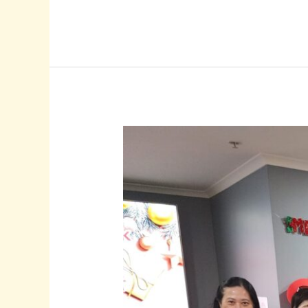
洲
角
聲
愛
鄰
社
2026
新
春
養
老
院
報
佳
音
·
第
一