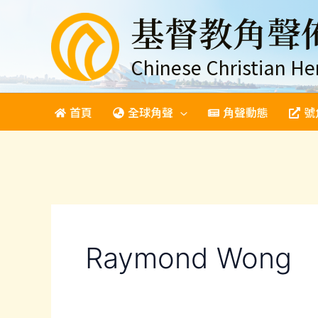
跳
基督教角聲
至
主
要
Chinese Christian He
內
容
首頁
全球角聲
角聲動態
號
Raymond Wong