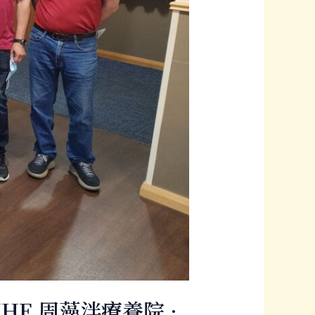
HF 周藻泮療養院 ·