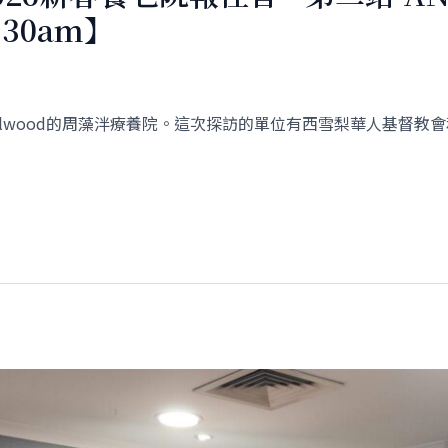
0:30am】
rlwood的周藻泮療養院。這次探訪的單位有西雪梨華人基督教會和