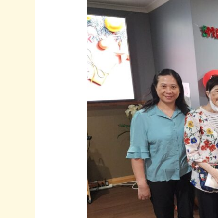
院
報
佳
音
·
第
二
站
ANHF
周
藻
泮
療
養
院
·
4/2/2026
星