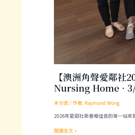
期
三
10:30am】
【澳洲角聲愛鄰社2026
Nursing Home · 
未分类
/ 作者:
Raymond Wong
2026年愛鄰社新春報佳音的第一站來到ANH
【澳
閱讀全文 »