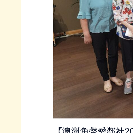
【澳洲角聲愛鄰社202