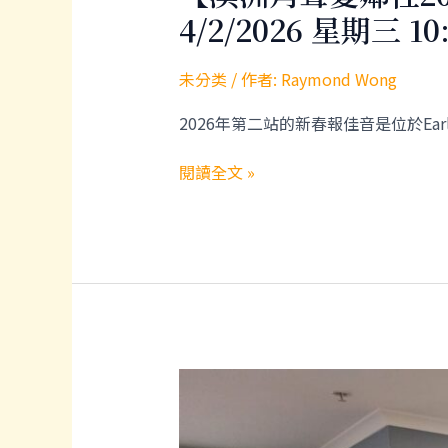
4/2/2026 星期三 1
未分类
/ 作者:
Raymond Wong
2026年第二站的新春報佳音是位於Ea
【澳
閱讀全文 »
洲
角
聲
愛
鄰
社
2026
新
春
養
老