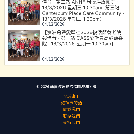
佳音 · 第二站 ANHF 周藻泮療養院 ·
18/3/2026 星期三 10:30am· 第三站
Canterbury Place Care Community ·
18/3/2026 星期三 1:30pm】
04/12/2026
【澳洲角聲愛鄰社2026復活節養老院
報佳音 · 第一站 CASS愛斯貴高齡頤養
院 · 16/3/2026 星期一 10:30am】
04/12/2026
© 2026 基督教角聲佈道團澳洲分會.
全球事工
總幹事的話
關於我們
聯絡我們
支持我們