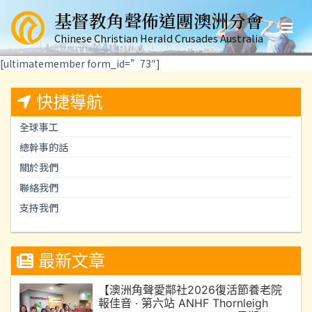
跳
基督教角聲佈道團澳洲分會
至
Mai
主
Chinese Christian Herald Crusades Australia
要
Men
[ultimatemember form_id=”73″]
內
容
快捷導航
全球事工
總幹事的話
關於我們
聯絡我們
支持我們
最新文章
【澳洲角聲愛鄰社2026復活節養老院
報佳音 · 第六站 ANHF Thornleigh